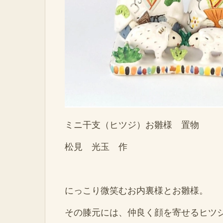
ミニ干支（ヒツジ）お雛様 置物
松見 光玉 作
にっこり微笑むお内裏様とお雛様。
その膝元には、仲良く顔を寄せるヒツ