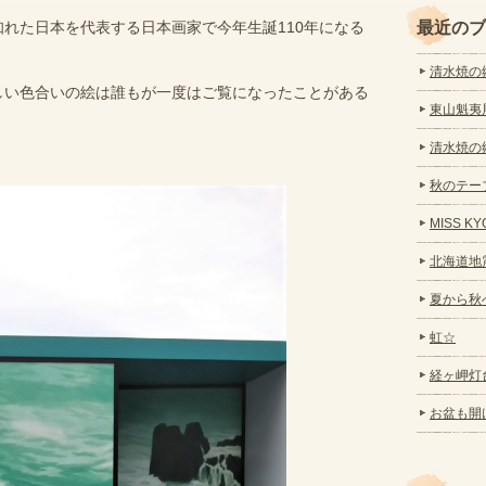
れた日本を代表する日本画家で今年生誕110年になる
最近のブ
清水焼の郷
しい色合いの絵は誰もが一度はご覧になったことがある
東山魁夷
清水焼の
秋のテーブ
MISS 
北海道地
夏から秋
虹☆
経ヶ岬灯
お盆も開