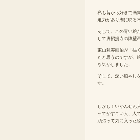
私も昔から好きで画
迫力があり湖に映る
そして、この青い絵
して唐招提寺の障壁
東山魁夷画伯が「描
たと思うのですが、
な気がしました。
そして、深い癒やし
す。
しかし！いかんせん
ってかすごい人、人
頑張って気に入った