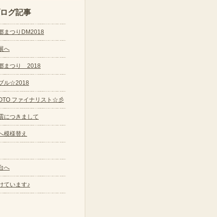
ログ記事
まつりDM2018
展へ
郷まつり 2018
ル☆2018
KYOTO ファイナリスト☆彡
震につきまして
へ模様替え
台へ
けています♪