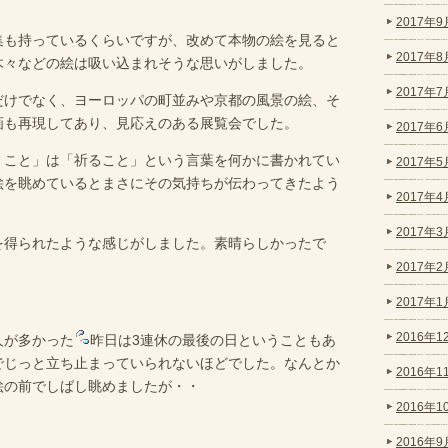
2017年9月
集も持っているくらいですが、改めて本物の絵を見ると
2017年8月
木々などの絵は吸い込まれそうな思いがしました。
2017年7月
だけでなく、ヨーロッパの町並みや京都の風景の絵、そ
画も再現してあり、見応えのある展覧会でした。
2017年6月
くこと」は「祈ること」という言葉を何かに書かれてい
2017年5月
絵を眺めているとまさにその気持ちが伝わってきたよう
2017年4月
2017年3月
を得られたような感じがしました。素晴らしかったで
2017年2月
2017年1月
2016年12
人が多かった
昨日は3連休の最後の日ということもあ
でじっと立ち止まっていられないほどでした。なんとか
2016年11
絵の前でしばし眺めましたが・・
2016年10
2016年9月