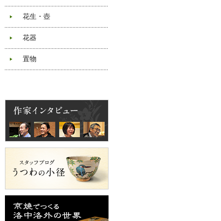
花生・壺
花器
置物