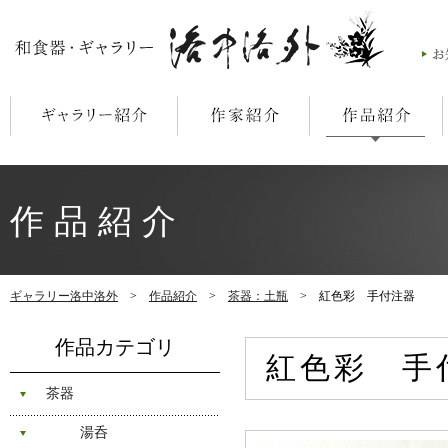
作品紹介
ギャラリー洛中洛外
>
作品紹介
>
茶器：土瓶
> 紅色彩 手付注器
作品カテゴリ
紅色彩 手
茶器
湯呑