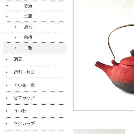
急須
土瓶
湯呑
急須
土瓶
酒器
徳利・片口
ぐい呑・盃
ビアカップ
うつわ
マグカップ