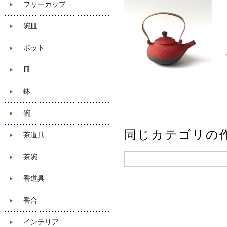
フリーカップ
碗皿
ポット
皿
鉢
碗
同じカテゴリの
茶道具
茶碗
香道具
香合
インテリア